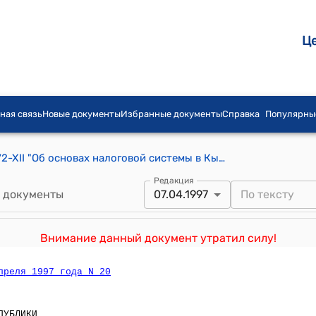
Ц
ная связь
Новые документы
Избранные документы
Справка
Популярны
Закон КР от 14 апреля 1994 года N 1472-XII "Об основах налоговой системы в Кыргызской Республике"
Редакция
 документы
07.04.1997
Внимание данный документ утратил силу!