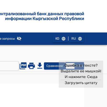
ентрализованный банк данных правовой
информации Кыргызской Республики
|
KG
RU
е запросы
Ошибка в тексте?
Сравнение
OPEN
DATA
Выделите ее мышкой!
И нажмите:
Сюда
Загрузить цитату