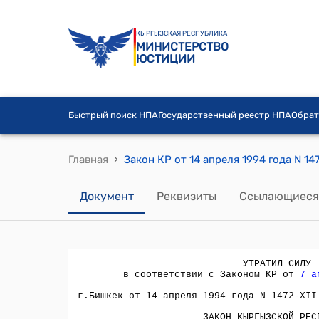
КЫРГЫЗСКАЯ РЕСПУБЛИКА
МИНИСТЕРСТВО
ЮСТИЦИИ
Быстрый поиск НПА
Государственный реестр НПА
Обрат
›
Главная
Документ
Реквизиты
Ссылающиеся