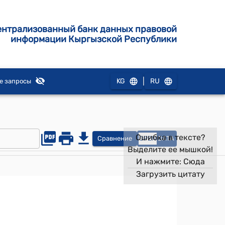
ентрализованный банк данных правовой
информации Кыргызской Республики
|
KG
RU
е запросы
Ошибка в тексте?
Сравнение
OPEN
DATA
Выделите ее мышкой!
И нажмите:
Сюда
Загрузить цитату