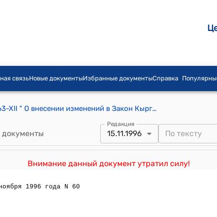
Ц
ная связь
Новые документы
Избранные документы
Справка
Популярны
Закон КР от от 28 мая 1994 года N 1563-XII " О внесении изменений в Закон Кыргызской Республики "Об акционерных обществах в Кыргызской Республике"
Редакция
 документы
15.11.1996
Внимание данный документ утратил силу!