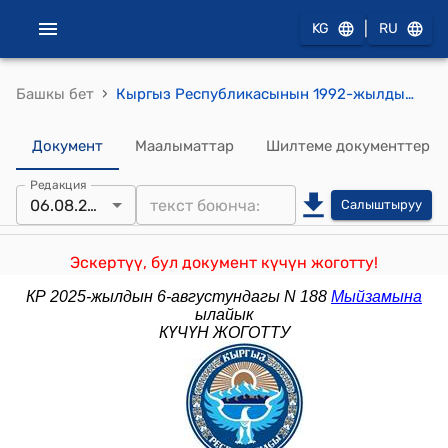
|
KG
RU
›
Башкы бет
Кыргыз Республикасынын 1992-жылдын 2-июлундагы № 938-XII "Массалык маалымат каражаттары жөнүндө" Мыйзамы
Документ
Маалыматтар
Шилтеме документтер
Редакция
06.08.2025
Салыштыруу
Эскертүү, бул документ күчүн жоготту!