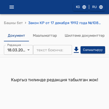
|
KG
RU
›
Башкы бет
Закон КР от 17 декабря 1992 года №1082-XII "Об амнистии"
Документ
Маалыматтар
Шилтеме документтер
Редакция
18.03.2026
Салыштыруу
Кыргыз тилинде редакция табылган жок!