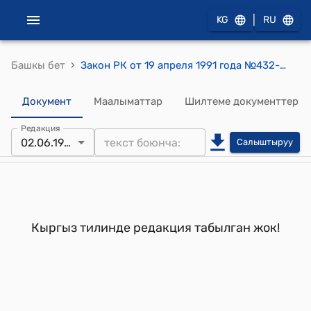
|
KG
RU
›
Башкы бет
Закон РК от 19 апреля 1991 года №432-XII "О земельной реформе"
Документ
Маалыматтар
Шилтеме документтер
Редакция
02.06.1999
Салыштыруу
Кыргыз тилинде редакция табылган жок!