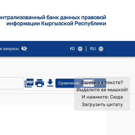
ентрализованный банк данных правовой
информации Кыргызской Республики
|
KG
RU
е запросы
Ошибка в тексте?
Сравнение
OPEN
DATA
Выделите ее мышкой!
И нажмите:
Сюда
Загрузить цитату