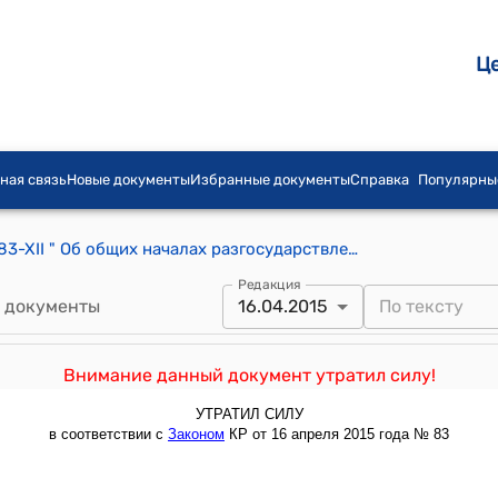
Ц
ная связь
Новые документы
Избранные документы
Справка
Популярны
Закон КР от 20 декабря 1991 года N 683-XII " Об общих началах разгосударствления, приватизации и предпринимательства в Республике Кыргызстан"
Редакция
 документы
16.04.2015
Внимание данный документ утратил силу!