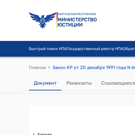
КЫРГЫЗСКАЯ РЕСПУБЛИКА
МИНИСТЕРСТВО
ЮСТИЦИИ
Быстрый поиск НПА
Государственный реестр НПА
Обрат
›
Главная
Документ
Реквизиты
Ссылающиеся