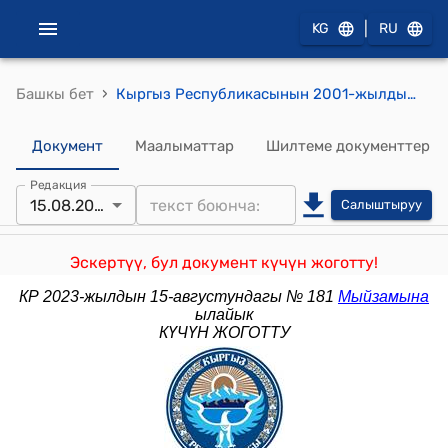
|
KG
RU
›
Башкы бет
Кыргыз Республикасынын 2001-жылдын 13-ноябрындагы № 89 "Өндүрүш жана керектөө калдыктары жөнүндө" Мыйзамы
Документ
Маалыматтар
Шилтеме документтер
Редакция
15.08.2023
Салыштыруу
Эскертүү, бул документ күчүн жоготту!