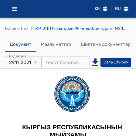
|
KG
RU
›
Башкы бет
КР 2001-жылдын 19-декабрындагы № 111 "Кыргыз Республикасындагы калкты социалдык жактан тейлөөнүн негиздери жөнүндө" Мыйзамы
Документ
Маалыматтар
Шилтеме документтер
Редакция
29.11.2021
Салыштыруу