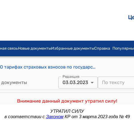
Ц
ная связь
Новые документы
Избранные документы
Справка
Популярны
Закон КР от 17 января 1998 года №9 "О тарифах страховых взносов по государственному социальному страхованию на 1988 год"
Редакция
 документы
03.03.2023
Внимание данный документ утратил силу!