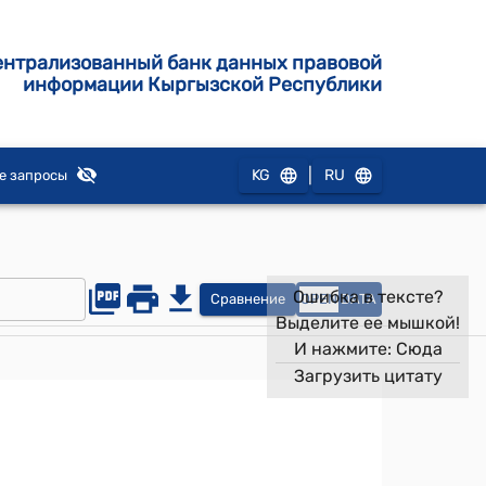
ентрализованный банк данных правовой
информации Кыргызской Республики
|
KG
RU
е запросы
Ошибка в тексте?
Сравнение
OPEN
DATA
Выделите ее мышкой!
И нажмите:
Сюда
Загрузить цитату