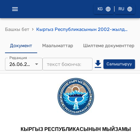
|
KG
RU
›
Башкы бет
Кыргыз Республикасынын 2002-жылдын 2-мартындагы №31 "Кыргыз Республикасында мамлекеттик менчикти менчиктештируу жонундо"мыйзамы
Документ
Маалыматтар
Шилтеме документтер
Редакция
26.06.2025
Салыштыруу