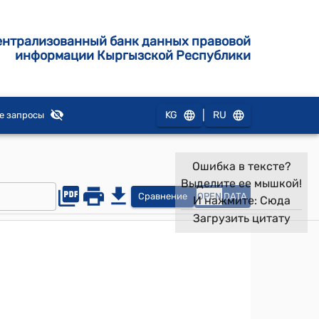
ентрализованный банк данных правовой
информации Кыргызской Республики
|
KG
RU
е запросы
Ошибка в тексте?
Выделите ее мышкой!
Сравнение
OPEN
DATA
И нажмите:
Сюда
Загрузить цитату