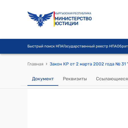
КЫРГЫЗСКАЯ РЕСПУБЛИКА
МИНИСТЕРСТВО
ЮСТИЦИИ
Быстрый поиск НПА
Государственный реестр НПА
Обрат
›
Главная
Документ
Реквизиты
Ссылающиеся