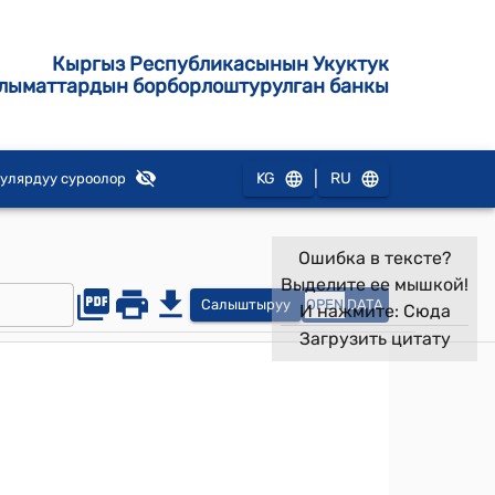
Кыргыз Республикасынын Укуктук
лыматтардын борборлоштурулган банкы
|
KG
RU
улярдуу суроолор
Ошибка в тексте?
Выделите ее мышкой!
Салыштыруу
OPEN
DATA
И нажмите:
Сюда
Загрузить цитату