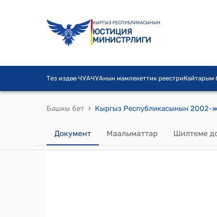
КЫРГЫЗ РЕСПУБЛИКАСЫНЫН
ЮСТИЦИЯ
МИНИСТРЛИГИ
Тез издөө ЧУА
ЧУАнын мамлекеттик реестри
Кайтарым
›
Башкы бет
Документ
Маалыматтар
Шилтеме д