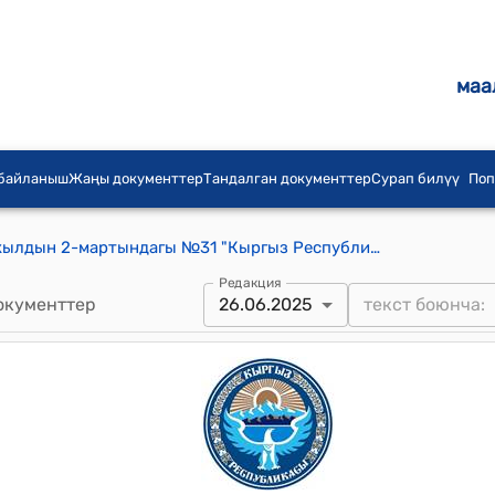
маа
 байланыш
Жаңы документтер
Тандалган документтер
Сурап билүү
Поп
Кыргыз Республикасынын 2002-жылдын 2-мартындагы №31 "Кыргыз Республикасында мамлекеттик менчикти менчиктештируу жонундо"мыйзамы
Редакция
окументтер
26.06.2025