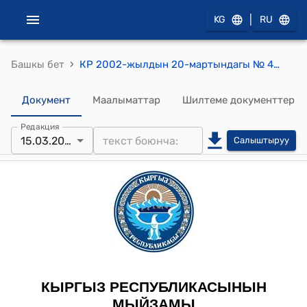
|
KG
RU
›
Башкы бет
КР 2002-жылдын 20-мартындагы № 40 "Кыргыз Республикасындагы ички соода жөнүндө" Мыйзамы
Документ
Маалыматтар
Шилтеме документтер
Редакция
15.03.2023
Салыштыруу