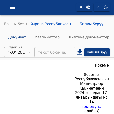
|
KG
RU
›
Башкы бет
Кыргыз Республикасынын Билим берүү жана илим министрлигинен Кыргыз Республикасынын Маданият, маалымат, спорт жана жаштар саясаты министрлигине караштуу Дене тарбия жана спорт департаментинин карамагына өткөрүлүп берилүүчү мектептен тышкаркы кошумча билим берүүнүн спорттук уюмдарынын тизмеги (Кыргыз Республикасынын Министрлер Кабинетинин 2024-жылдын 17-январындагы № 14 токтомуна ылайык)
Документ
Маалыматтар
Шилтеме документтер
Редакция
17.01.2024
Салыштыруу