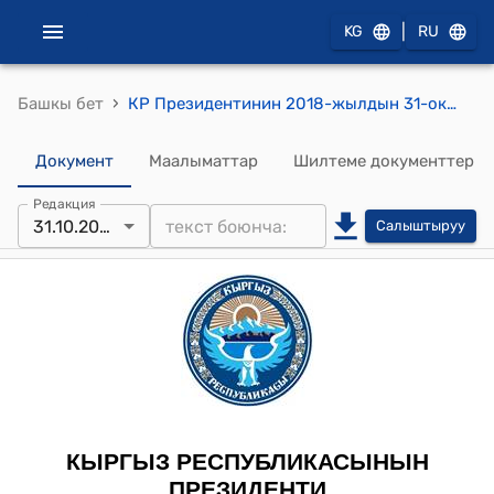
|
KG
RU
›
Башкы бет
КР Президентинин 2018-жылдын 31-октябрындагы ПЖ № 221 "2018-2040-жылдары Кыргыз Республикасын өнүктүрүүнүн улуттук стратегиясы жөнүндө" Жарлыгы
Документ
Маалыматтар
Шилтеме документтер
Редакция
31.10.2018
Салыштыруу