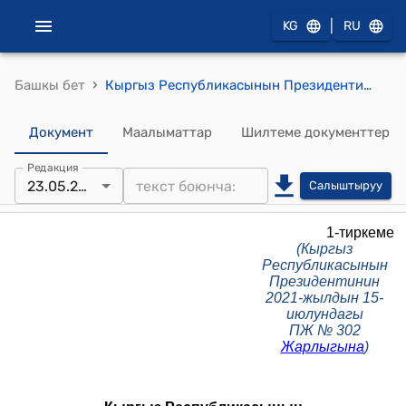
|
KG
RU
›
Башкы бет
Кыргыз Республикасынын Президентинин облустагы ыйгарым укуктуу өкүлү жөнүндө жобо (Кыргыз Республикасынын Президентинин 2021-жылдын 15-июлундагы ПЖ № 302 Жарлыгына)
Документ
Маалыматтар
Шилтеме документтер
Редакция
23.05.2026
Салыштыруу