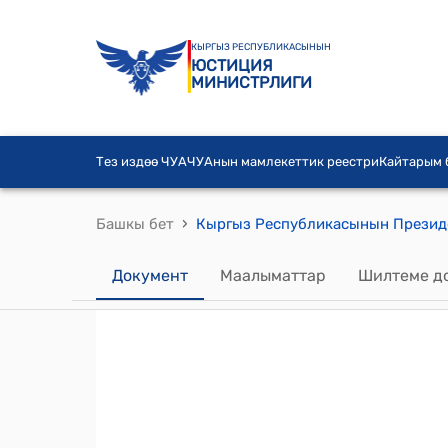
КЫРГЫЗ РЕСПУБЛИКАСЫНЫН
ЮСТИЦИЯ
МИНИСТРЛИГИ
Тез издөө ЧУА
ЧУАнын мамлекеттик реестри
Кайтарым
›
Башкы бет
Документ
Маалыматтар
Шилтеме д