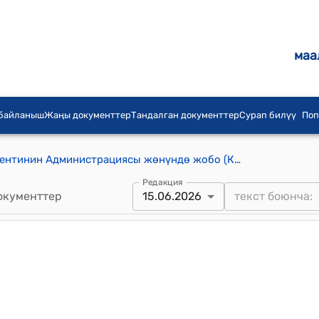
маа
 байланыш
Жаңы документтер
Тандалган документтер
Сурап билүү
Поп
Кыргыз Республикасынын Президентинин Администрациясы жөнүндө жобо (Кыргыз Республикасынын Президентинин 2021-жылдын 7-майындагы ПЖ № 134 жарлыгына ылайык)
Редакция
окументтер
15.06.2026