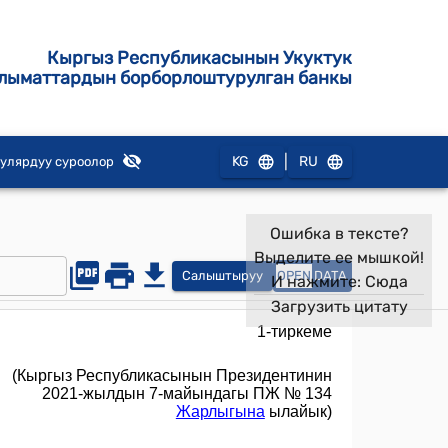
Кыргыз Республикасынын Укуктук
лыматтардын борборлоштурулган банкы
|
KG
RU
улярдуу суроолор
Ошибка в тексте?
Выделите ее мышкой!
Салыштыруу
OPEN
DATA
И нажмите:
Сюда
Загрузить цитату