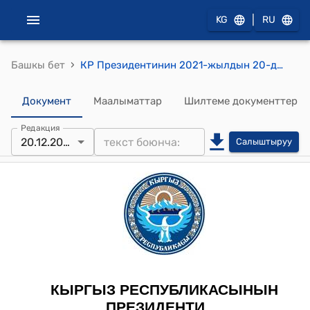
|
KG
RU
›
Башкы бет
КР Президентинин 2021-жылдын 20-декабрындагы ПЖ № 570 "Кыргыз Республикасынын Улуттук коопсуздук концепциясы жөнүндө" жарлыгы
Документ
Маалыматтар
Шилтеме документтер
Редакция
20.12.2021
Салыштыруу