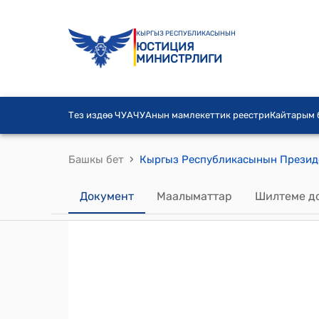
КЫРГЫЗ РЕСПУБЛИКАСЫНЫН
ЮСТИЦИЯ
МИНИСТРЛИГИ
Тез издөө ЧУА
ЧУАнын мамлекеттик реестри
Кайтарым
›
Башкы бет
Документ
Маалыматтар
Шилтеме д