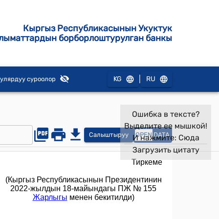
Кыргыз Республикасынын Укуктук
лыматтардын борборлоштурулган банкы
|
KG
RU
улярдуу суроолор
Ошибка в тексте?
Выделите ее мышкой!
Салыштыруу
OPEN
DATA
И нажмите:
Сюда
Загрузить цитату