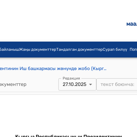
маа
 байланыш
Жаңы документтер
Тандалган документтер
Сурап билүү
Поп
Кыргыз Республикасынын Президентинин Иш башкармасы жөнүндө жобо (Кыргыз Республикасынын Президентинин 2022-жылдын 18-майындагы ПЖ № 155 Жарлыгына)
Редакция
окументтер
27.10.2025