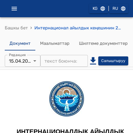
|
KG
RU
›
Башкы бет
Интернационал айылдык кеңешинин 2019-жылдын 15-апрелиндеги №80/27-XV "Мурун кабыл алынган токтомдорду жокко чыгаруу жөнүндө"токтому
Документ
Маалыматтар
Шилтеме документтер
Редакция
15.04.2019
Салыштыруу