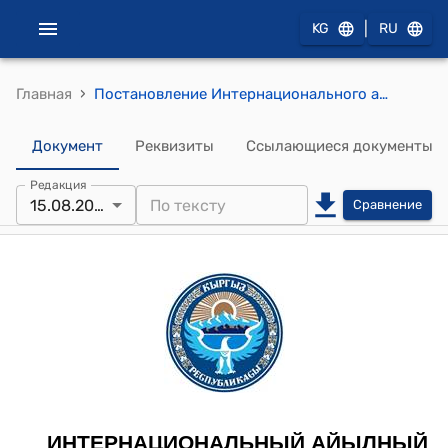
|
KG
RU
›
Главная
Постановление Интернационального айылного кенеша от 15 августа 2019 года №86/27-XV "Об упорядочении порядка пользования питьевой водой и введении санитарных норм в Интернациональном а/а"
Документ
Реквизиты
Ссылающиеся документы
Редакция
15.08.2019
Сравнение