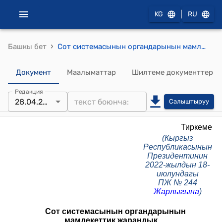
|
KG
RU
›
Башкы бет
Сот системасынын органдарынын мамлекеттик жарандык кызматчыларына атайын класстык чендерди ыйгаруунун, сактоонун, төмөндөтүүнүн жана ажыратуунун тартиби жөнүндө жобо (Кыргыз Республикасынын Президентинин 2022-жылдын 18-июлундагы ПЖ № 244 Жарлыгы менен бекитилди)
Документ
Маалыматтар
Шилтеме документтер
Редакция
28.04.2026
Салыштыруу