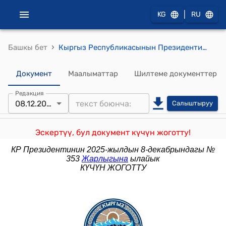
|
KG
RU
›
Башкы бет
Кыргыз Республикасынын Президентинин 2023-жылдын 25-сентябрындагы ПЖ №240 "Кыргыз Республикасынын Министрлер Кабинетине караштуу Транспорт каражаттарын жана айдоочулук курамды каттоо боюнча мамлекеттик агенттикти түзүү жөнүндө" жарлыгы
Документ
Маалыматтар
Шилтеме документтер
Редакция
08.12.2025
Салыштыруу
Эскертүү, бул документ күчүн жоготту!