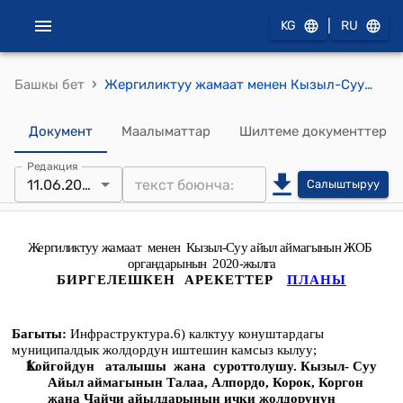
|
KG
RU
›
Башкы бет
Жергиликтуу жамаат менен Кызыл-Суу айыл аймагынын ЖОБ органдарынын 2020-жылга Биргелешкен арекеттер планы (Кызыл-Суу айылдык кеңешинин 2019-жылдын 11-июнундагы № 5 токтому менен бекитилген)
Документ
Маалыматтар
Шилтеме документтер
Редакция
11.06.2019
Салыштыруу