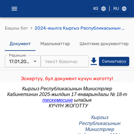
|
KG
RU
›
Башкы бет
2024-жылга Кыргыз Республикасынын Министрлер Кабинетинин иш-аракеттер планы (Кыргыз Республикасынын Министрлер Кабинетинин 2024-жылдын 24-январындагы № 14-т тескемеси)
Документ
Маалыматтар
Шилтеме документтер
Редакция
17.01.2025
Салыштыруу
Эскертүү, бул документ күчүн жоготту!