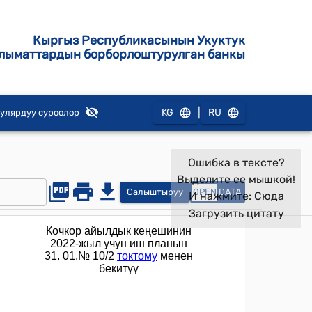
Кыргыз Республикасынын Укуктук
лыматтардын борборлоштурулган банкы
|
KG
RU
улярдуу суроолор
Ошибка в тексте?
Выделите ее мышкой!
Салыштыруу
OPEN
DATA
И нажмите:
Сюда
Загрузить цитату