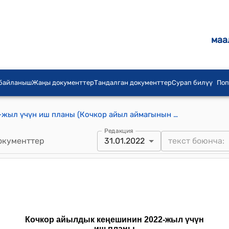
маа
 байланыш
Жаңы документтер
Тандалган документтер
Сурап билүү
Поп
Кочкор айылдык кеңешинин 2022-жыл үчүн иш планы (Кочкор айыл аймагынын айылдык кеңешинин 2022-жылдын 31-январындагы № 10\2 токтомуна ылайык)
Редакция
окументтер
31.01.2022