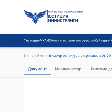
КЫРГЫЗ РЕСПУБЛИКАСЫНЫН
ЮСТИЦИЯ
МИНИСТРЛИГИ
Тез издөө ЧУА
ЧУАнын мамлекеттик реестри
Кайтарым
›
Башкы бет
Документ
Маалыматтар
Шилтеме д