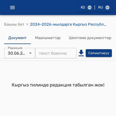
|
KG
RU
›
Башкы бет
2024–2026-жылдарга Кыргыз Республикасынын эталондук базасын өнүктүрүү программасын ишке ашыруу боюнча иш-чаралар планы (Кыргыз Республикасынын Министрлер Кабинетинин 2024-жылдын 15-майындагы№ 251 токтомуна)
Документ
Маалыматтар
Шилтеме документтер
Редакция
30.06.2025
Салыштыруу
Кыргыз тилинде редакция табылган жок!