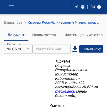
|
KG
RU
›
Башкы бет
Кыргыз Республикасынын Министрлер Кабинетинин 2025-жылдын 1-сентябрынан 2026-жылдын 30-июнуна чейинки мезгилге мыйзам долбоорлоо иштеринин планы (Кыргыз Республикасынын Министрлер Кабинетинин 2024-жылдын 11-августундагы № 686-т тескемеси менен бекитилди)
Документ
Маалыматтар
Шилтеме документтер
Редакция
16.03.2026
Салыштыруу