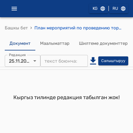
|
KG
RU
›
Башкы бет
План мероприятий по проведению торжественных мероприятий, посвященных 15-летию со дня образования Чуйской области (утвержден постановлением Правительства КР от 25 ноября 2005 года №539)
Документ
Маалыматтар
Шилтеме документтер
Редакция
25.11.2005
Салыштыруу
Кыргыз тилинде редакция табылган жок!