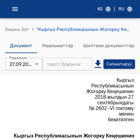
|
KG
RU
›
Башкы бет
"Кыргыз Республикасынын Жогорку Кеңешинин VI чакырылышынын 2018-2019-жылдарга ишинин "СЕССИЯЛЫК ПЛАНЫ"
Документ
Маалыматтар
Шилтеме документтер
Редакция
27.09.2018
Салыштыруу