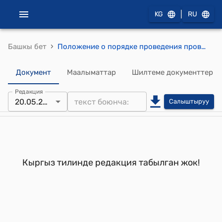
|
KG
RU
›
Башкы бет
Положение о порядке проведения проверок органами Государственного архитектурно-строительного контроля Государственной комиссии при Правительстве Кыргызской Республики по архитектуре и строительству субъектов предпринимательства, осуществляющих градостроительно-архитектурную деятельность (Утверждено приказом Госкомиссии по архитектуре и строительству от20 мая 2002 года № 78)
Документ
Маалыматтар
Шилтеме документтер
Редакция
20.05.2002
Салыштыруу
Кыргыз тилинде редакция табылган жок!