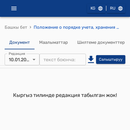
|
KG
RU
›
Башкы бет
Положение о порядке учета, хранения и передачи архивных документов при реорганизации или ликвидации учреждений, организаций, предприятий (Утверждено решением коллегии Министерства образования и культуры Кыргызской Республики от 10 января 2002 года № 1/4)
Документ
Маалыматтар
Шилтеме документтер
Редакция
10.01.2002
Салыштыруу
Кыргыз тилинде редакция табылган жок!