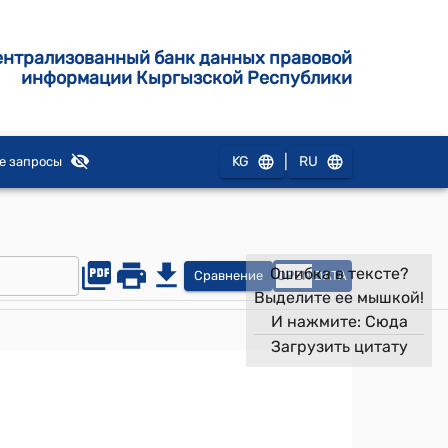
ентрализованный банк данных правовой
информации Кыргызской Республики
|
KG
RU
е запросы
Ошибка в тексте?
Сравнение
OPEN
DATA
Выделите ее мышкой!
И нажмите:
Сюда
Загрузить цитату