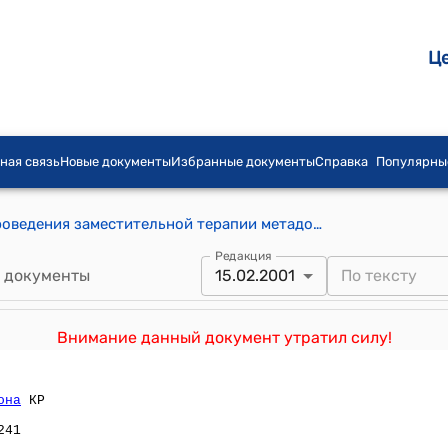
Ц
ная связь
Новые документы
Избранные документы
Справка
Популярны
Положение об условиях и порядке проведения заместительной терапии метадоном в Кыргызской Республике (Утверждено приказом Министерства здравоохранения Кыргызской Республики от 15 февраля 2001 года № 41)
Редакция
 документы
15.02.2001
Внимание данный документ утратил силу!