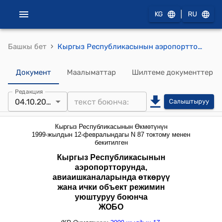
|
KG
RU
›
Башкы бет
Кыргыз Республикасынын аэропортторунда, авиаишканаларында өткөрүү жана ички объект режимин уюштуруу боюнча ЖОБО (Кыргыз Республикасынын Өкмөтүнүн 1999-жылдын 12-февралындагы N 87 токтому менен бекитилген)
Документ
Маалыматтар
Шилтеме документтер
Редакция
04.10.2013
Салыштыруу