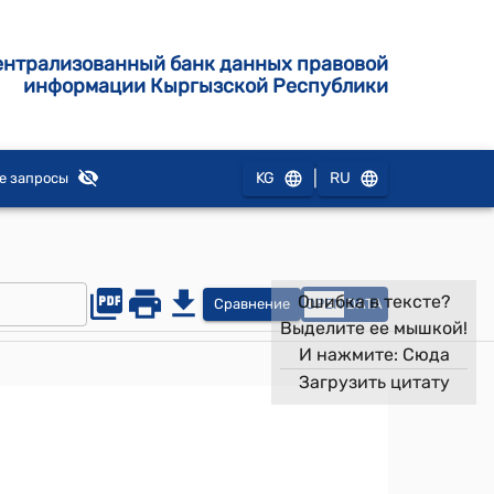
ентрализованный банк данных правовой
информации Кыргызской Республики
|
KG
RU
е запросы
Ошибка в тексте?
Сравнение
OPEN
DATA
Выделите ее мышкой!
И нажмите:
Сюда
Загрузить цитату