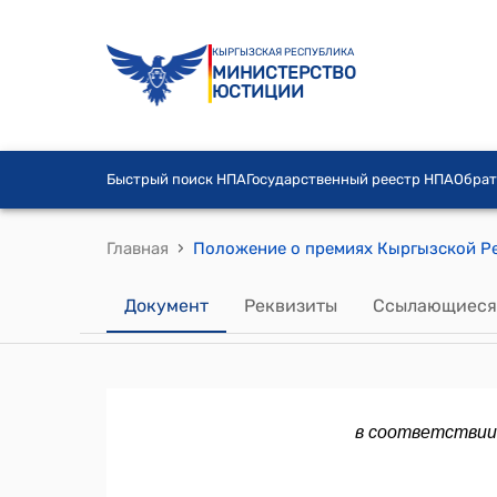
КЫРГЫЗСКАЯ РЕСПУБЛИКА
МИНИСТЕРСТВО
ЮСТИЦИИ
Быстрый поиск НПА
Государственный реестр НПА
Обрат
›
Главная
Документ
Реквизиты
Ссылающиеся