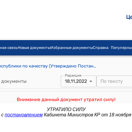
Ц
ная связь
Новые документы
Избранные документы
Справка
Популярны
Положение о премиях Кыргызской Республики по качеству (Утверждено Постановлением Правительства КР от 18 августа 1997 года №478)
Редакция
 документы
18,11,2022
Внимание данный документ утратил силу!