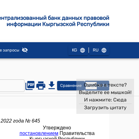
ентрализованный банк данных правовой
информации Кыргызской Республики
|
KG
RU
е запросы
Ошибка в тексте?
Сравнение
OPEN
DATA
Выделите ее мышкой!
И нажмите:
Сюда
Загрузить цитату