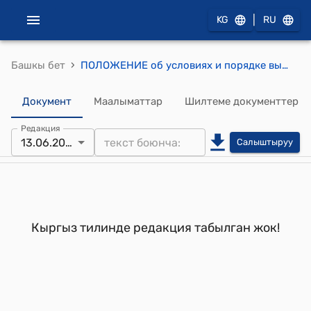
|
KG
RU
›
Башкы бет
ПОЛОЖЕНИЕ об условиях и порядке выплаты индексированных сумм по вкладам населения ( Утверждено постановлением Правительства Кыргызской Республики от 2 декабря 1997 года N 698)
Документ
Маалыматтар
Шилтеме документтер
Редакция
13.06.2024
Салыштыруу
Кыргыз тилинде редакция табылган жок!