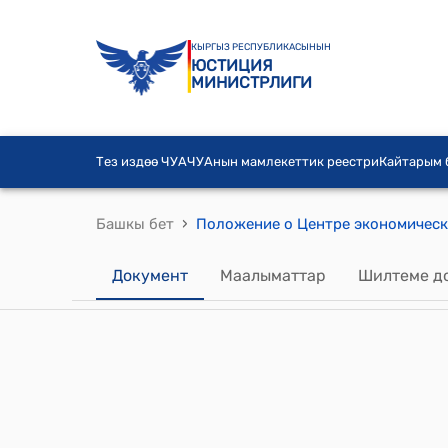
КЫРГЫЗ РЕСПУБЛИКАСЫНЫН
ЮСТИЦИЯ
МИНИСТРЛИГИ
Тез издөө ЧУА
ЧУАнын мамлекеттик реестри
Кайтарым
›
Башкы бет
Документ
Маалыматтар
Шилтеме д