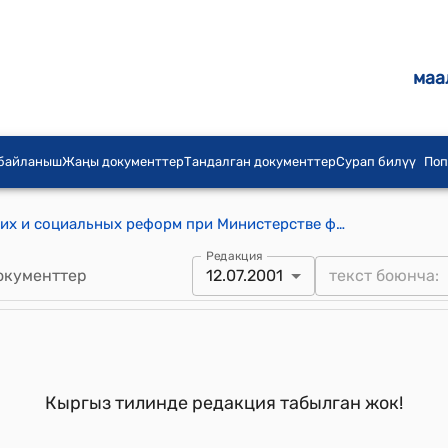
маа
 байланыш
Жаңы документтер
Тандалган документтер
Сурап билүү
Поп
Положение о Центре экономических и социальных реформ при Министерстве финансов Кыргызской Республики ( Утверждено постановлением Правительства Кыргызской Республики от 4 декабря 1997 года N 709)
Редакция
окументтер
12.07.2001
Кыргыз тилинде редакция табылган жок!