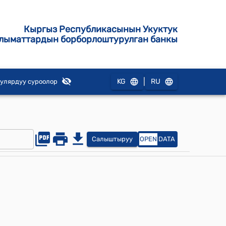
Кыргыз Республикасынын Укуктук
лыматтардын борборлоштурулган банкы
|
KG
RU
улярдуу суроолор
Салыштыруу
OPEN
DATA