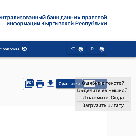
ентрализованный банк данных правовой
информации Кыргызской Республики
|
KG
RU
е запросы
Ошибка в тексте?
Сравнение
OPEN
DATA
Выделите ее мышкой!
И нажмите:
Сюда
Загрузить цитату