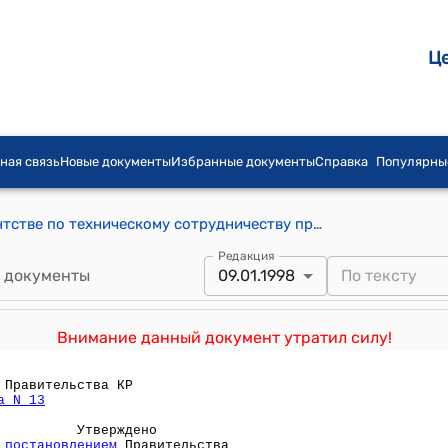
Ц
ная связь
Новые документы
Избранные документы
Справка
Популярны
ПОЛОЖЕНИЕ о Государственном Агентстве по техническому сотрудничеству при Фонде государственного имущества Кыргызской Республики ( Утверждено постановлением Правительства Кыргызской Республики от 4 июля 1996 года N 305)
Редакция
 документы
09.01.1998
Внимание данный документ утратил силу!