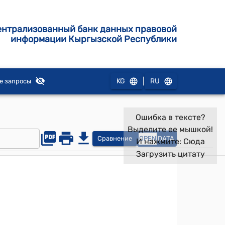
ентрализованный банк данных правовой
информации Кыргызской Республики
|
KG
RU
е запросы
Ошибка в тексте?
Выделите ее мышкой!
Сравнение
OPEN
DATA
И нажмите:
Сюда
Загрузить цитату