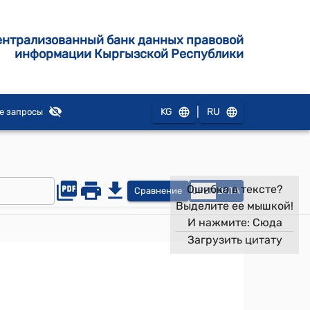
ентрализованный банк данных правовой
информации Кыргызской Республики
|
KG
RU
е запросы
Ошибка в тексте?
Сравнение
OPEN
DATA
Выделите ее мышкой!
И нажмите:
Сюда
Загрузить цитату