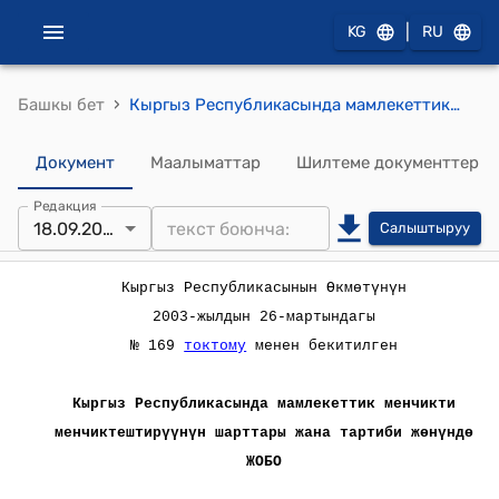
|
KG
RU
›
Башкы бет
Кыргыз Республикасында мамлекеттик менчикти менчиктештирүүнүн шарттары жана тартиби жөнүндө (Кыргыз Республикасынын Өкмөтүнүн 2003-жылдын 26-мартындагы № 169 токтому менен бекитилген) жобо
Документ
Маалыматтар
Шилтеме документтер
Редакция
18.09.2023
Салыштыруу