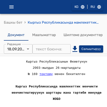
|
KG
RU
›
Башкы бет
Кыргыз Республикасында мамлекеттик менчикти менчиктештирүүнүн шарттары жана тартиби жөнүндө (Кыргыз Республикасынын Өкмөтүнүн 2003-жылдын 26-мартындагы № 169 токтому менен бекитилген) жобо
Документ
Маалыматтар
Шилтеме документтер
Редакция
18.09.2023
Салыштыруу