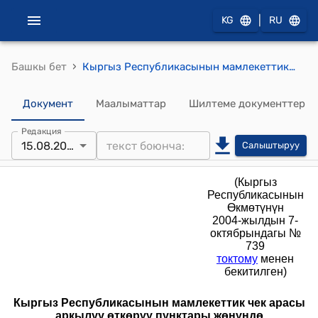
|
KG
RU
›
Башкы бет
Кыргыз Республикасынын мамлекеттик чек арасы аркылуу өткөрүү пунктары жөнүндө (Кыргыз Республикасынын Өкмөтүнүн 2004-жылдын 7-октябрындагы № 739 токтому менен бекитилген) жобо
Документ
Маалыматтар
Шилтеме документтер
Редакция
15.08.2024
Салыштыруу