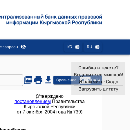
ентрализованный банк данных правовой
информации Кыргызской Республики
|
KG
RU
е запросы
Ошибка в тексте?
Выделите ее мышкой!
Сравнение
OPEN
DATA
И нажмите:
Сюда
Загрузить цитату