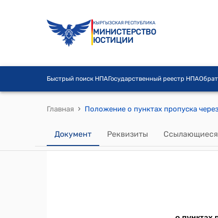
КЫРГЫЗСКАЯ РЕСПУБЛИКА
МИНИСТЕРСТВО
ЮСТИЦИИ
Быстрый поиск НПА
Государственный реестр НПА
Обрат
›
Главная
Документ
Реквизиты
Ссылающиеся