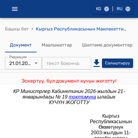
|
KG
RU
›
Башкы бет
Кыргыз Республикасынын Мамлекеттик баалуу металлдар жана асыл таштар фонду жөнүндө жобо (Кыргыз Республикасынын Өкмөтүнүн2003-жылдын 11-декабрындагы N 771 токтому мененбекитилген)
Документ
Маалыматтар
Шилтеме документтер
Редакция
21.01.2026
Салыштыруу
Эскертүү, бул документ күчүн жоготту!