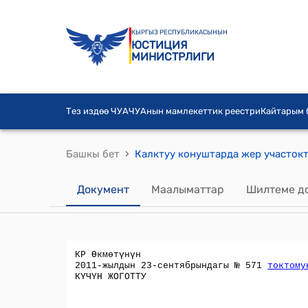
КЫРГЫЗ РЕСПУБЛИКАСЫНЫН
ЮСТИЦИЯ
МИНИСТРЛИГИ
Тез издөө ЧУА
ЧУАнын мамлекеттик реестри
Кайтарым
›
Башкы бет
Документ
Маалыматтар
Шилтеме д