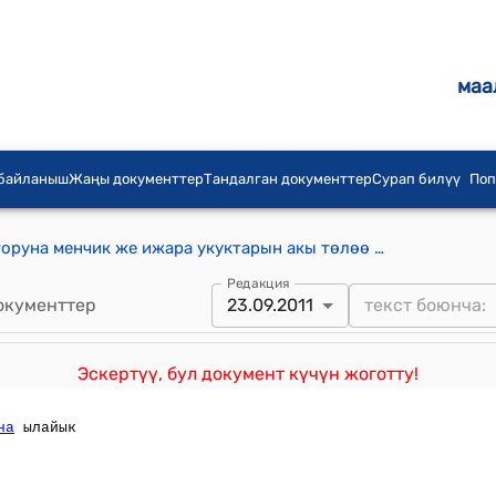
маа
 байланыш
Жаңы документтер
Тандалган документтер
Сурап билүү
Поп
Калктуу конуштарда жер участокторуна менчик же ижара укуктарын акы төлөө менен берүүнүн тартиби жана шарттары жөнүндө ТИПТҮҮ ЖОБО (КР Өкмөтүнүн 2004-жылдын 5-февралындагы № 57 токтому менен бекитилген)
Редакция
окументтер
23.09.2011
Эскертүү, бул документ күчүн жоготту!