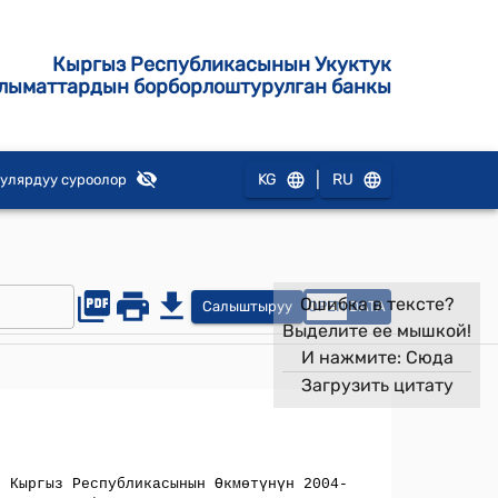
Кыргыз Республикасынын Укуктук
лыматтардын борборлоштурулган банкы
|
KG
RU
улярдуу суроолор
Ошибка в тексте?
Салыштыруу
OPEN
DATA
Выделите ее мышкой!
И нажмите:
Сюда
Загрузить цитату