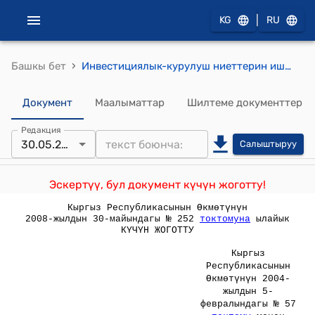
|
KG
RU
›
Башкы бет
Инвестициялык-курулуш ниеттерин ишке ашыруунуе тартиби жөнүндө ЖОБО (Кыргыз Республикасынын Өкмөтүнүн 2004-жылдын 5-февралындагы № 57 токтому менен бекитилген)
Документ
Маалыматтар
Шилтеме документтер
Редакция
30.05.2008
Салыштыруу
Эскертүү, бул документ күчүн жоготту!