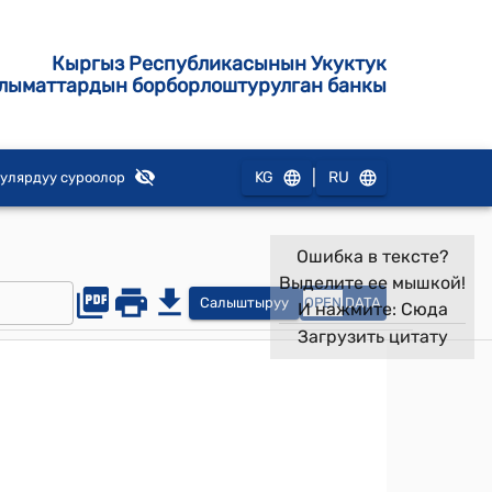
Кыргыз Республикасынын Укуктук
лыматтардын борборлоштурулган банкы
|
KG
RU
улярдуу суроолор
Ошибка в тексте?
Выделите ее мышкой!
Салыштыруу
OPEN
DATA
И нажмите:
Сюда
Загрузить цитату