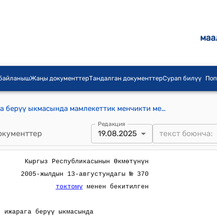
маа
 байланыш
Жаңы документтер
Тандалган документтер
Сурап билүү
Поп
Кийинки сатып алуу менен ижарага берүү ыкмасында мамлекеттик менчикти менчиктештирүү жөнүндө (Кыргыз Республикасынын Өкмөтүнүн 2005-жылдын 13-августундагы № 370 токтому менен бекитилген) жобо
Редакция
окументтер
19.08.2025