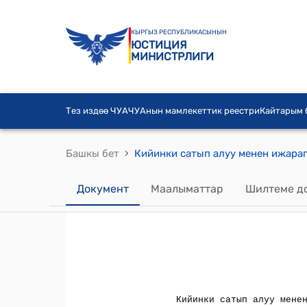
КЫРГЫЗ РЕСПУБЛИКАСЫНЫН
ЮСТИЦИЯ
МИНИСТРЛИГИ
Тез издөө ЧУА
ЧУАнын мамлекеттик реестри
Кайтарым
›
Башкы бет
Документ
Маалыматтар
Шилтеме д