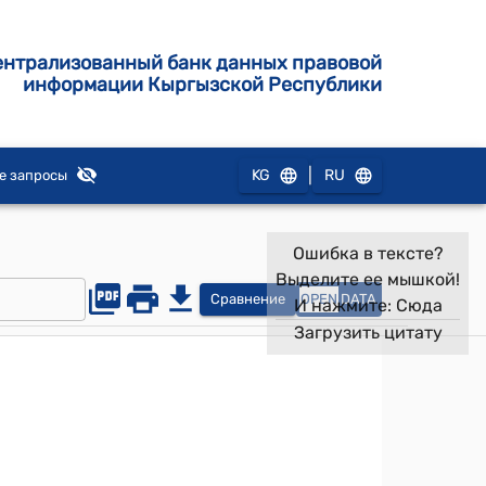
ентрализованный банк данных правовой
информации Кыргызской Республики
|
KG
RU
е запросы
Ошибка в тексте?
Выделите ее мышкой!
Сравнение
OPEN
DATA
И нажмите:
Сюда
Загрузить цитату